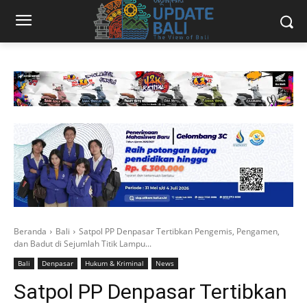
Beranda
Bali
Satpol PP Denpasar Tertibkan Pengemis, Pengamen,
dan Badut di Sejumlah Titik Lampu...
Bali
Denpasar
Hukum & Kriminal
News
Satpol PP Denpasar Tertibkan