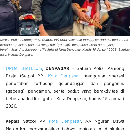
Satuan Polisi Pamong Praja (Satpol PP) Kota Denpasar menggelar operasi penertiban
terhadap gelandangan dan pengemis (gepeng), pengamen, serta badut yang
beraktivitas di beberapa traffic light di Kota Denpasar, Kamis 15 Januari 2026. Sumber
foto: Humas Denpasar
UPDATEBALI.com
,
DENPASAR
– Satuan Polisi Pamong
Praja (Satpol PP)
Kota Denpasar
menggelar operasi
penertiban terhadap gelandangan dan pengemis
(gepeng), pengamen, serta badut yang beraktivitas di
beberapa traffic light di Kota Denpasar, Kamis 15 Januari
2026.
Kepala Satpol PP
Kota Denpasar
, AA Ngurah Bawa
Narendra, menyampaikan bahwa kegiatan ini dilakukan