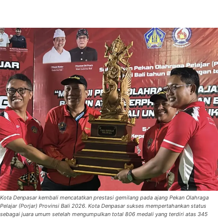
Kota Denpasar kembali mencatatkan prestasi gemilang pada ajang Pekan Olahraga
Pelajar (Porjar) Provinsi Bali 2026. Kota Denpasar sukses mempertahankan status
sebagai juara umum setelah mengumpulkan total 806 medali yang terdiri atas 345