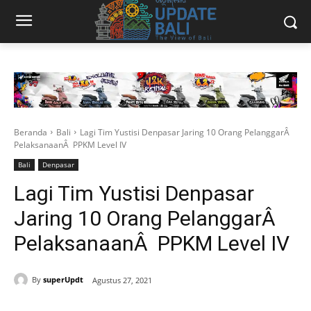
Beranda
Bali
Lagi Tim Yustisi Denpasar Jaring 10 Orang PelanggarÂ
PelaksanaanÂ PPKM Level IV
Bali
Denpasar
Lagi Tim Yustisi Denpasar
Jaring 10 Orang PelanggarÂ
PelaksanaanÂ PPKM Level IV
By
superUpdt
Agustus 27, 2021