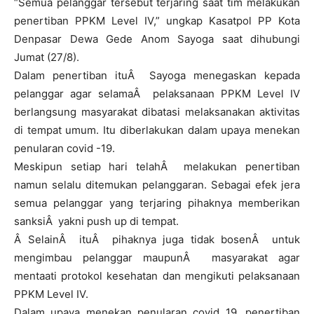
“Semua pelanggar tersebut terjaring saat tim melakukan
penertiban PPKM Level IV,” ungkap Kasatpol PP Kota
Denpasar Dewa Gede Anom Sayoga saat dihubungi
Jumat (27/8).
Dalam penertiban ituÂ Sayoga menegaskan kepada
pelanggar agar selamaÂ pelaksanaan PPKM Level IV
berlangsung masyarakat dibatasi melaksanakan aktivitas
di tempat umum. Itu diberlakukan dalam upaya menekan
penularan covid -19.
Meskipun setiap hari telahÂ melakukan penertiban
namun selalu ditemukan pelanggaran. Sebagai efek jera
semua pelanggar yang terjaring pihaknya memberikan
sanksiÂ yakni push up di tempat.
Â SelainÂ ituÂ pihaknya juga tidak bosenÂ untuk
mengimbau pelanggar maupunÂ masyarakat agar
mentaati protokol kesehatan dan mengikuti pelaksanaan
PPKM Level IV.
Dalam upaya menekan penularan covid 19, penertiban