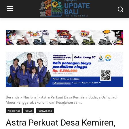
Beranda
Nasional
Astra Perkuat Desa Kemiren, Budaya Osing Jadi
Motor Penggerak Ekonomi dan Kesejahteraan...
Nasional
News
Pariwisata
Astra Perkuat Desa Kemiren,