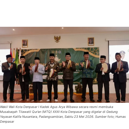
Wakil Wali Kota Denpasar I Kadek Agus Arya Wibawa secara resmi membuka
Musabaqah Tilawatil Qur’an (MTQ) XXXI Kota Denpasar yang digelar di Gedung
Yayasan Kalifa Nusantara, Padangsambian, Sabtu 23 Mei 2026. Sumber foto; Humas
Denpasar