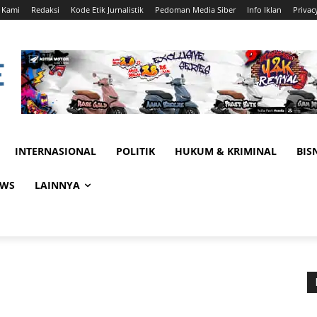
 Kami
Redaksi
Kode Etik Jurnalistik
Pedoman Media Siber
Info Iklan
Privac
INTERNASIONAL
POLITIK
HUKUM & KRIMINAL
BIS
EWS
LAINNYA