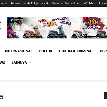
 Kami
Redaksi
Kode Etik Jurnalistik
Pedoman Media Siber
Info Iklan
Privac
INTERNASIONAL
POLITIK
HUKUM & KRIMINAL
BIS
EWS
LAINNYA
al