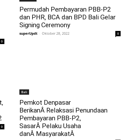
Permudah Pembayaran PBB-P2
dan PHR, BCA dan BPD Bali Gelar
Signing Ceremony
superUpdt
-
Oktober 28, 2022
0
0
Bali
,
Pemkot Denpasar
BerikanÂ Relaksasi Penundaan
2
Pembayaran PBB-P2,
SasarÂ Pelaku Usaha
0
danÂ MasyarakatÂ