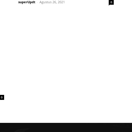
superUpdt
-
Agustus 26, 2021
0
0