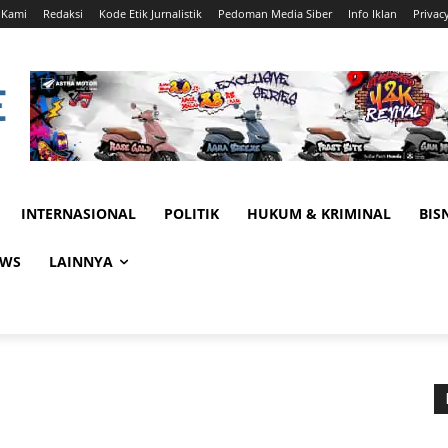
 Kami
Redaksi
Kode Etik Jurnalistik
Pedoman Media Siber
Info Iklan
Privac
INTERNASIONAL
POLITIK
HUKUM & KRIMINAL
BIS
EWS
LAINNYA