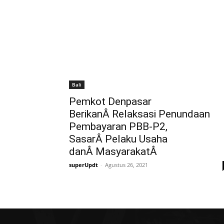
Bali
Pemkot Denpasar
BerikanÂ Relaksasi Penundaan
Pembayaran PBB-P2,
SasarÂ Pelaku Usaha
danÂ MasyarakatÂ
superUpdt
-
Agustus 26, 2021