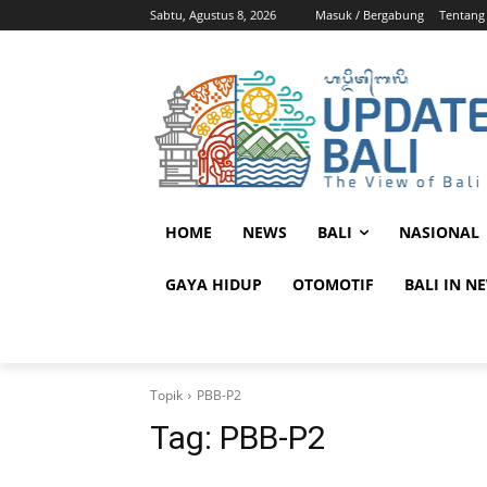
Sabtu, Agustus 8, 2026
Masuk / Bergabung
Tentang
HOME
NEWS
BALI
NASIONAL
GAYA HIDUP
OTOMOTIF
BALI IN N
Topik
PBB-P2
Tag:
PBB-P2