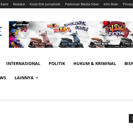
 Kami
Redaksi
Kode Etik Jurnalistik
Pedoman Media Siber
Info Iklan
Privac
INTERNASIONAL
POLITIK
HUKUM & KRIMINAL
BIS
EWS
LAINNYA