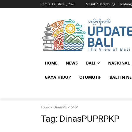
Kamis, Agustus 6, 2026
Masuk / Bergabung
Tentang
HOME
NEWS
BALI
NASIONAL
GAYA HIDUP
OTOMOTIF
BALI IN N
Topik
DinasPUPRPKP
Tag:
DinasPUPRPKP