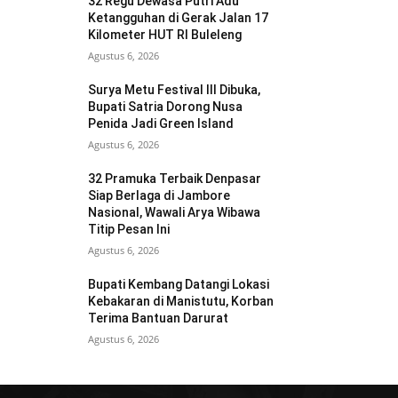
32 Regu Dewasa Putri Adu
Ketangguhan di Gerak Jalan 17
Kilometer HUT RI Buleleng
Agustus 6, 2026
Surya Metu Festival III Dibuka,
Bupati Satria Dorong Nusa
Penida Jadi Green Island
Agustus 6, 2026
32 Pramuka Terbaik Denpasar
Siap Berlaga di Jambore
Nasional, Wawali Arya Wibawa
Titip Pesan Ini
Agustus 6, 2026
Bupati Kembang Datangi Lokasi
Kebakaran di Manistutu, Korban
Terima Bantuan Darurat
Agustus 6, 2026