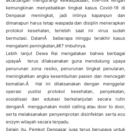
â€œJangan mengurangi kewaspadaan, titik-titik lengah
kemungkinan menyebabkan tingkat kasus Covid-19 di
Denpasar meningkat, jadi intinya kapanpun dan
dimanapun harus tetap waspada dan disiplin menerapkan
protokol kesehatan, terlebih saat ini virus sudah
bermutasi. DalamÂ beberapa minggu terakhir kasus
mengalami peningkatan,â€? imbuhnya.
Lebih lanjut Dewa Rai mengatakan bahwa berbagai
upayaÂ terus dilaksanakan guna mendukung upaya
penurunan zona resiko, penurunan tingkat penularan,
meningkatkan angka kesembuhan pasien dan mencegah
kematian.Â Hal ini dilaksanakan dengan menggelar
operasi yustisi protokol kesehatan, penyekatan,
sosialisasi dan edukasi berkelanjutan secara rutin
denganÂ menggunakan mobil calling atau door to door,
serta melaksanakan penyemprotan disinfektan serta eco
enzym wilayah secara terpadu.
Selain itu, Pemkot Denpasar juga terus berupaya untuk