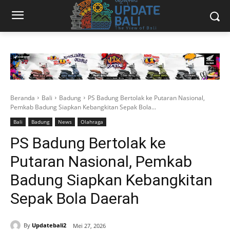
Beranda
Bali
Badung
PS Badung Bertolak ke Putaran Nasional,
Pemkab Badung Siapkan Kebangkitan Sepak Bola...
Bali
Badung
News
Olahraga
PS Badung Bertolak ke
Putaran Nasional, Pemkab
Badung Siapkan Kebangkitan
Sepak Bola Daerah
By
Updatebali2
Mei 27, 2026