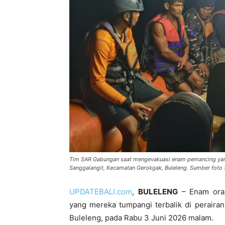
Tim SAR Gabungan saat mengevakuasi enam pemancing yang 
Sanggalangit, Kecamatan Gerokgak, Buleleng. Sumber foto 
UPDATEBALI.com
,
BULELENG
– Enam oran
yang mereka tumpangi terbalik di peraira
Buleleng, pada Rabu 3 Juni 2026 malam.