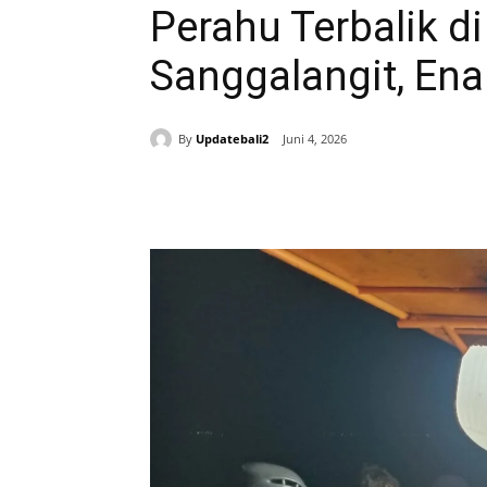
Perahu Terbalik di
Sanggalangit, En
By
Updatebali2
Juni 4, 2026
Bagikan