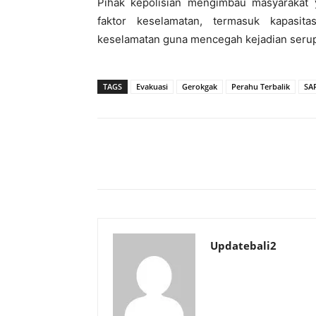
Pihak kepolisian mengimbau masyarakat y
faktor keselamatan, termasuk kapasi
keselamatan guna mencegah kejadian serupa
TAGS
Evakuasi
Gerokgak
Perahu Terbalik
SAR
Bagikan
Updatebali2