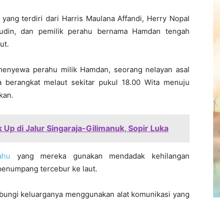
 yang terdiri dari Harris Maulana Affandi, Herry Nopal
ifudin, dan pemilik perahu bernama Hamdan tengah
ut.
menyewa perahu milik Hamdan, seorang nelayan asal
 berangkat melaut sekitar pukul 18.00 Wita menuju
kan.
Up di Jalur Singaraja-Gilimanuk, Sopir Luka
ahu
yang mereka gunakan mendadak kehilangan
penumpang tercebur ke laut.
ungi keluarganya menggunakan alat komunikasi yang