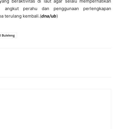
ang beraktivitas di laut agar selalu memperhatikan
tas angkut perahu dan penggunaan perlengkapan
 terulang kembali.(
dna/ub
)
 Buleleng