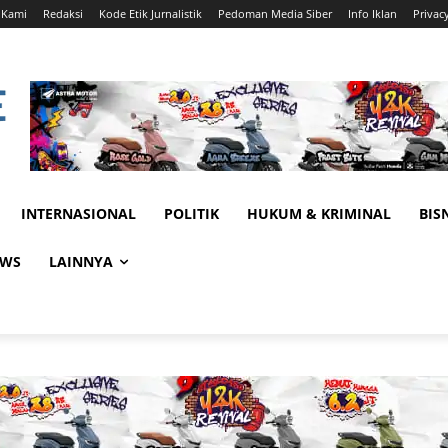
 Kami
Redaksi
Kode Etik Jurnalistik
Pedoman Media Siber
Info Iklan
Privac
INTERNASIONAL
POLITIK
HUKUM & KRIMINAL
BIS
EWS
LAINNYA