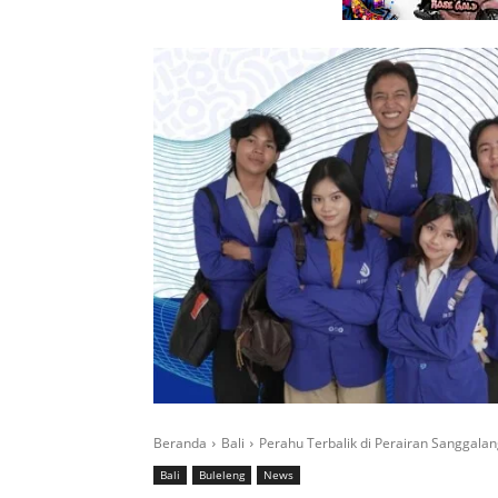
Beranda
Bali
Perahu Terbalik di Perairan Sanggala
Bali
Buleleng
News