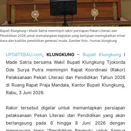
Bupati Klungkung I Made Satria memimpin rakor persiapan Pekan Literasi dan
Pendidikan 2026 untuk mematangkan kegiatan yang bertujuan meningkatkan minat
baca dan kualitas pendidikan generasi muda. Sumber foto : humas klungkung
UPDATEBALI.com
,
KLUNGKUNG
–
Bupati Klungkung
I
Made Satria bersama Wakil Bupati Klungkung Tjokorda
Gde Surya Putra memimpin Rapat Koordinasi (Rakor)
Pelaksanaan Pekan Literasi dan Pendidikan Tahun 2026
di Ruang Rapat Praja Mandala, Kantor Bupati Klungkung,
Rabu, 3 Juni 2026.
Rakor tersebut digelar untuk memantapkan persiapan
pelaksanaan Pekan Literasi dan Pendidikan yang akan
berlangsung pada 6 hingga 8 Juni 2026 dengan
mengusung tema “Pendidikan Bermutu untuk Semua