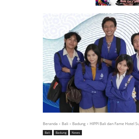
Beranda
Bali
Badung
HIPPI Bali dan Fame Hotel 
Bali
Badung
News