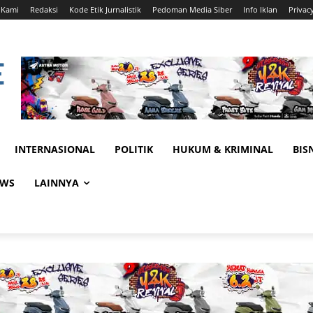
 Kami
Redaksi
Kode Etik Jurnalistik
Pedoman Media Siber
Info Iklan
Privac
INTERNASIONAL
POLITIK
HUKUM & KRIMINAL
BIS
EWS
LAINNYA