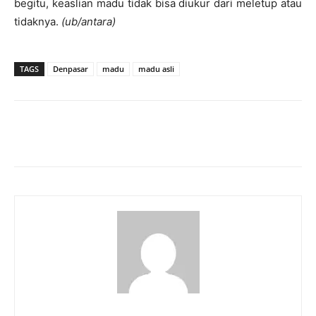
begitu, keaslian madu tidak bisa diukur dari meletup atau
tidaknya.
(ub/antara)
TAGS
Denpasar
madu
madu asli