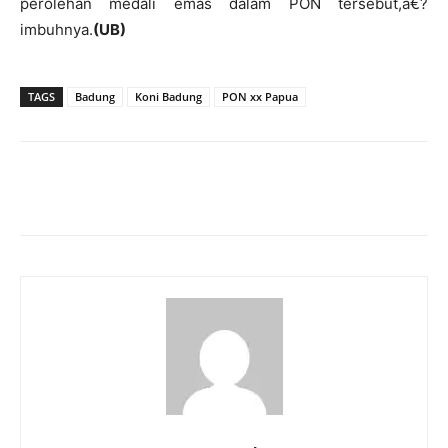
perolehan medali emas dalam PON tersebut,â€?
imbuhnya.
(UB)
TAGS
Badung
Koni Badung
PON xx Papua