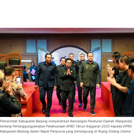
Pemerintah Kabupaten Badung menyerahkan Rancangan Peraturan Daerah (Ranperda)
tentang Pertanggungjawaban Pelaksanaan APBD Tahun Anggaran 2025 kepada DPRD
Kabupaten Badung dalam Rapat Paripurna yang berlangsung di Ruang Sidang Utama