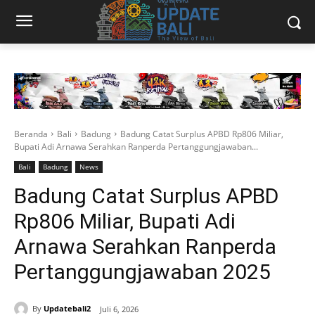
Beranda
Bali
Badung
Badung Catat Surplus APBD Rp806 Miliar,
Bupati Adi Arnawa Serahkan Ranperda Pertanggungjawaban...
Bali
Badung
News
Badung Catat Surplus APBD
Rp806 Miliar, Bupati Adi
Arnawa Serahkan Ranperda
Pertanggungjawaban 2025
By
Updatebali2
Juli 6, 2026