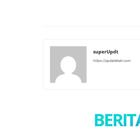
Bagikan
superUpdt
https://updatebali.com
BERIT