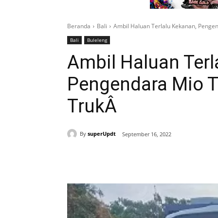
Beranda
Bali
Ambil Haluan Terlalu Kekanan, Penge
Bali
Buleleng
Ambil Haluan Terl
Pengendara Mio T
TrukÂ
By
superUpdt
September 16, 2022
Bagikan