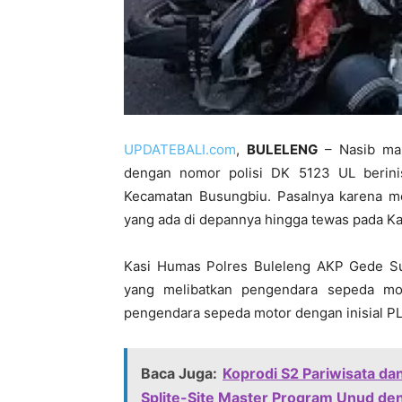
UPDATEBALI.com
,
BULELENG
– Nasib mal
dengan nomor polisi DK 5123 UL berinis
Kecamatan Busungbiu. Pasalnya karena me
yang ada di depannya hingga tewas pada Kam
Kasi Humas Polres Buleleng AKP Gede Su
yang melibatkan pengendara sepeda mo
pengendara sepeda motor dengan inisial P
Baca Juga:
Koprodi S2 Pariwisata da
Splite-Site Master Program Unud deng