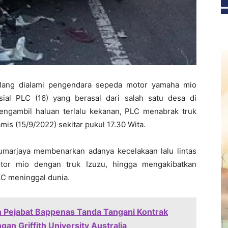
ang dialami pengendara sepeda motor yamaha mio
ial PLC (16) yang berasal dari salah satu desa di
ngambil haluan terlalu kekanan, PLC menabrak truk
is (15/9/2022) sekitar pukul 17.30 Wita.
marjaya membenarkan adanya kecelakaan lalu lintas
tor mio dengan truk Izuzu, hingga mengakibatkan
LC meninggal dunia.
n Pejabat Bappenas Tanda Tangani Kontrak
an Griffith University Australia