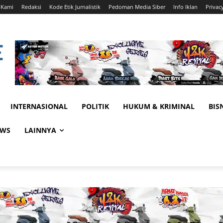
 Kami
Redaksi
Kode Etik Jurnalistik
Pedoman Media Siber
Info Iklan
Privac
INTERNASIONAL
POLITIK
HUKUM & KRIMINAL
BIS
EWS
LAINNYA