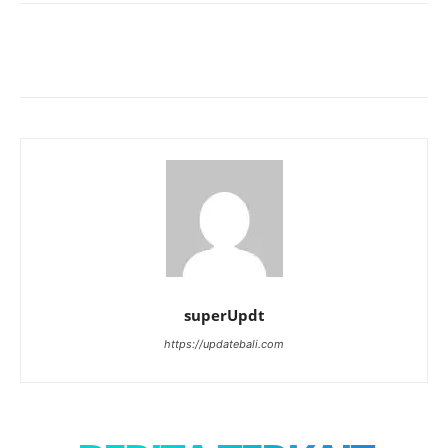
superUpdt
https://updatebali.com