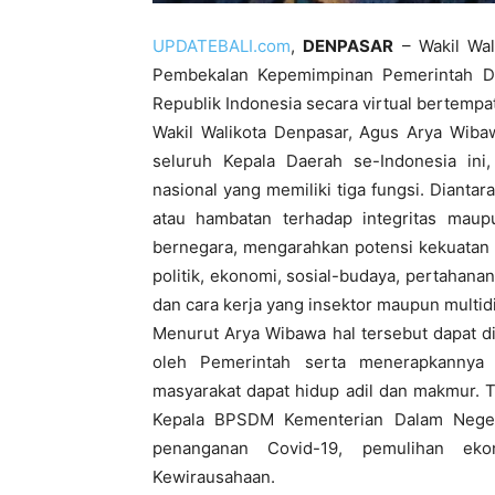
UPDATEBALI.com
,
DENPASAR
– Wakil Wal
Pembekalan Kepemimpinan Pemerintah Da
Republik Indonesia secara virtual bertempat
Wakil Walikota Denpasar, Agus Arya Wiba
seluruh Kepala Daerah se-Indonesia in
nasional yang memiliki tiga fungsi. Diant
atau hambatan terhadap integritas maup
bernegara, mengarahkan potensi kekuatan y
politik, ekonomi, sosial-budaya, pertahana
dan cara kerja yang insektor maupun multidi
Menurut Arya Wibawa hal tersebut dapat di
oleh Pemerintah serta menerapkannya
masyarakat dapat hidup adil dan makmur. 
Kepala BPSDM Kementerian Dalam Neger
penanganan Covid-19, pemulihan eko
Kewirausahaan.