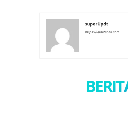
superUpdt
https://updatebali.com
BERIT