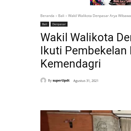
Beranda
Bali
Wakil Walikota Denpasar Arya Wibaw
Bali
Denpasar
Wakil Walikota D
Ikuti Pembekela
Kemendagri
By
superUpdt
Agustus 31, 2021
Bagikan