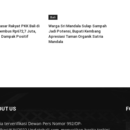
Bali
asar Rakyat PKK Bali di
Warga Sri Mandala Sulap Sampah
embus Rp672,7 Juta,
Jadi Potensi, Bupati Kembang
Dampak Positif
Apresiasi Taman Organik Satria
Mandala
OUT US
F
a terverifikasi Dewan Pers Nomor 992/DP-
fikasi/K/V/2022 Updatebali.com, menyajikan berita terkini,