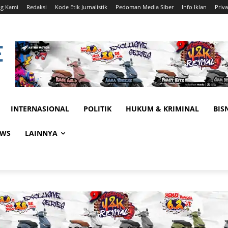
ng Kami
Redaksi
Kode Etik Jurnalistik
Pedoman Media Siber
Info Iklan
Priva
INTERNASIONAL
POLITIK
HUKUM & KRIMINAL
BIS
EWS
LAINNYA