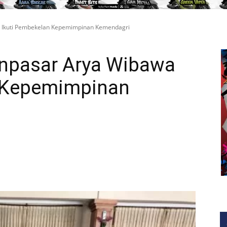
a Ikuti Pembekelan Kepemimpinan Kemendagri
enpasar Arya Wibawa
n Kepemimpinan