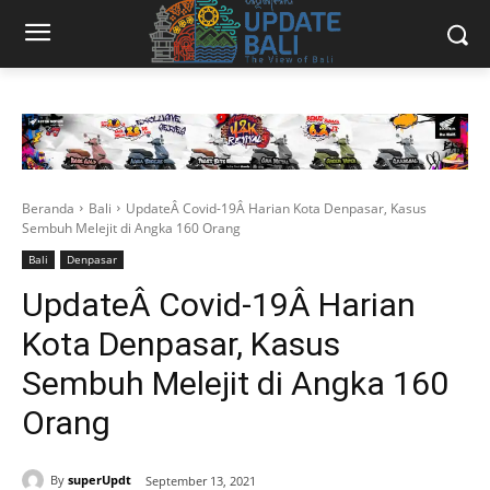
Beranda
Bali
UpdateÂ Covid-19Â Harian Kota Denpasar, Kasus
Sembuh Melejit di Angka 160 Orang
Bali
Denpasar
UpdateÂ Covid-19Â Harian
Kota Denpasar, Kasus
Sembuh Melejit di Angka 160
Orang
By
superUpdt
September 13, 2021