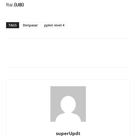
Rai.
(UB)
TAGS
Denpasar
ppkm level 4
superUpdt