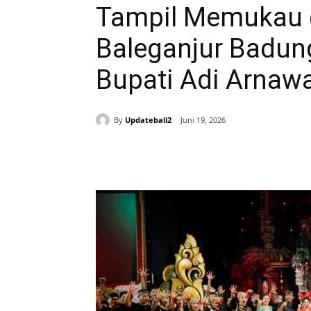
Tampil Memukau d
Baleganjur Badung
Bupati Adi Arnaw
By
Updatebali2
Juni 19, 2026
Bagikan