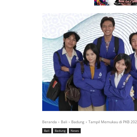
Beranda
Bali
Badung
Tampil Memukau di PKB 2026,
Bali
Badung
News