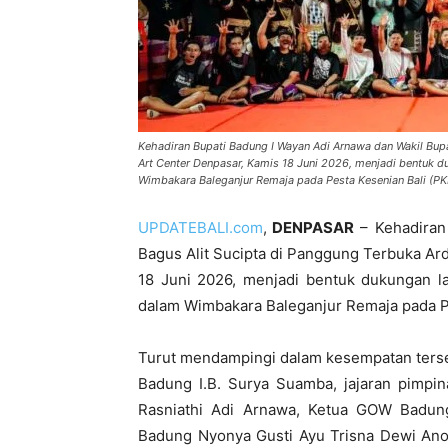
Kehadiran Bupati Badung I Wayan Adi Arnawa dan Wakil Bup
Art Center Denpasar, Kamis 18 Juni 2026, menjadi bentuk
Wimbakara Baleganjur Remaja pada Pesta Kesenian Bali (P
UPDATEBALI.com
,
DENPASAR
– Kehadiran
Bagus Alit Sucipta di Panggung Terbuka A
18 Juni 2026, menjadi bentuk dukungan 
dalam Wimbakara Baleganjur Remaja pada Pe
Turut mendampingi dalam kesempatan ters
Badung I.B. Surya Suamba, jajaran pimp
Rasniathi Adi Arnawa, Ketua GOW Badung 
Badung Nyonya Gusti Ayu Trisna Dewi An