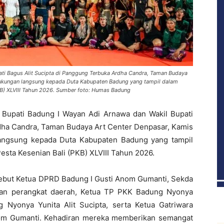
ati Bagus Alit Sucipta di Panggung Terbuka Ardha Candra, Taman Budaya
 dukungan langsung kepada Duta Kabupaten Badung yang tampil dalam
KB) XLVIII Tahun 2026. Sumber foto: Humas Badung
 Bupati Badung I Wayan Adi Arnawa dan Wakil Bupati
rdha Candra, Taman Budaya Art Center Denpasar, Kamis
langsung kepada Duta Kabupaten Badung yang tampil
sta Kesenian Bali (PKB) XLVIII Tahun 2026.
ebut Ketua DPRD Badung I Gusti Anom Gumanti, Sekda
inan perangkat daerah, Ketua TP PKK Badung Nyonya
Nyonya Yunita Alit Sucipta, serta Ketua Gatriwara
om Gumanti. Kehadiran mereka memberikan semangat