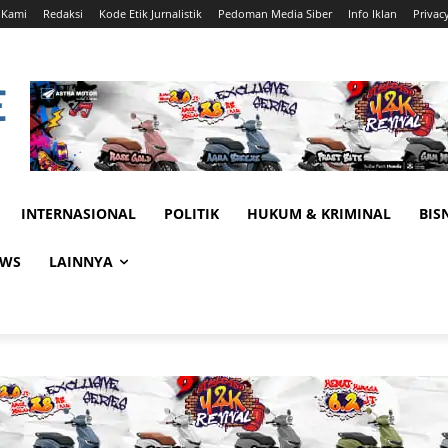
 Kami
Redaksi
Kode Etik Jurnalistik
Pedoman Media Siber
Info Iklan
Privac
INTERNASIONAL
POLITIK
HUKUM & KRIMINAL
BIS
EWS
LAINNYA