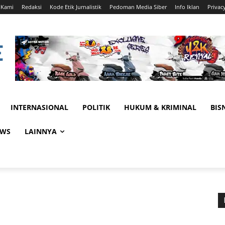
 Kami
Redaksi
Kode Etik Jurnalistik
Pedoman Media Siber
Info Iklan
Privac
INTERNASIONAL
POLITIK
HUKUM & KRIMINAL
BIS
EWS
LAINNYA