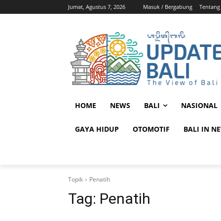
Jumat, Agustus 7, 2026
Masuk / Bergabung
Tentang
HOME
NEWS
BALI
NASIONAL
GAYA HIDUP
OTOMOTIF
BALI IN N
Topik
Penatih
Tag:
Penatih