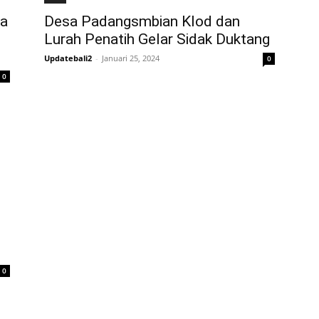
ba
Desa Padangsmbian Klod dan
Lurah Penatih Gelar Sidak Duktang
Updatebali2
-
Januari 25, 2024
0
0
P
0