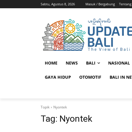
Sabtu, Agustus 8, 2026
Masuk / Bergabung
Tentang
HOME
NEWS
BALI
NASIONAL
GAYA HIDUP
OTOMOTIF
BALI IN N
Topik
Nyontek
Tag:
Nyontek