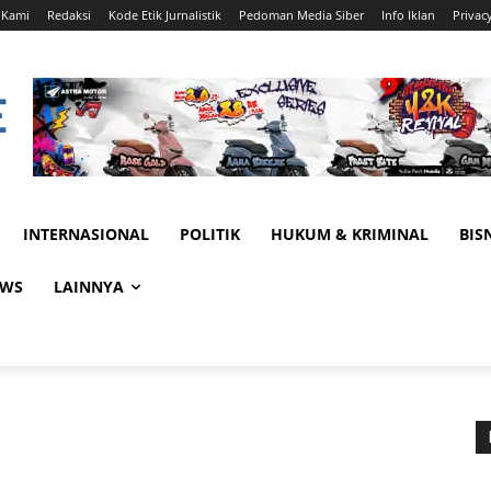
 Kami
Redaksi
Kode Etik Jurnalistik
Pedoman Media Siber
Info Iklan
Privac
INTERNASIONAL
POLITIK
HUKUM & KRIMINAL
BIS
EWS
LAINNYA