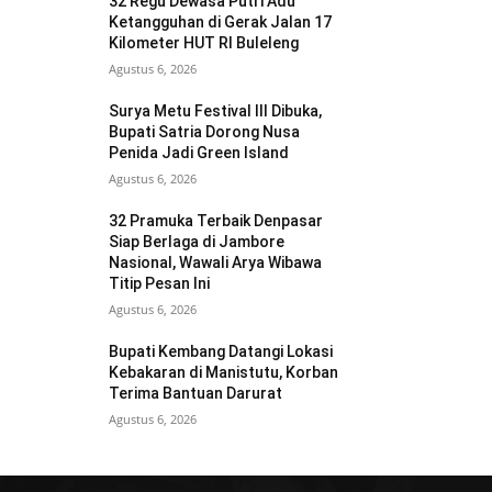
32 Regu Dewasa Putri Adu
Ketangguhan di Gerak Jalan 17
Kilometer HUT RI Buleleng
Agustus 6, 2026
Surya Metu Festival III Dibuka,
Bupati Satria Dorong Nusa
Penida Jadi Green Island
Agustus 6, 2026
32 Pramuka Terbaik Denpasar
Siap Berlaga di Jambore
Nasional, Wawali Arya Wibawa
Titip Pesan Ini
Agustus 6, 2026
Bupati Kembang Datangi Lokasi
Kebakaran di Manistutu, Korban
Terima Bantuan Darurat
Agustus 6, 2026