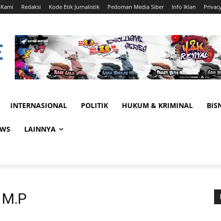
 Kami
Redaksi
Kode Etik Jurnalistik
Pedoman Media Siber
Info Iklan
Privac
INTERNASIONAL
POLITIK
HUKUM & KRIMINAL
BIS
EWS
LAINNYA
, M.P