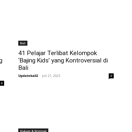
Bali
41 Pelajar Terlibat Kelompok
g
‘Bajing Kids’ yang Kontroversial di
Bali
Updatebali2
-
Juli 21, 2023
0
0
Hukum & Kriminal