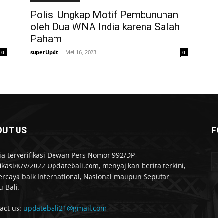
Polisi Ungkap Motif Pembunuhan
oleh Dua WNA India karena Salah
Paham
superUpdt
-
Mei 16, 2023
0
0
OUT US
F
a terverifikasi Dewan Pers Nomor 992/DP-
fikasi/K/V/2022 Updatebali.com, menyajikan berita terkini,
ercaya baik International, Nasional maupun Seputar
u Bali.
act us:
updatebali21@gmail.com