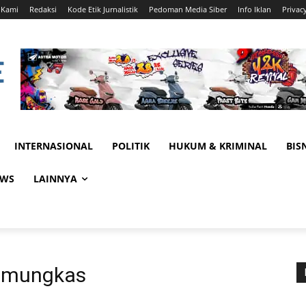
 Kami
Redaksi
Kode Etik Jurnalistik
Pedoman Media Siber
Info Iklan
Privac
INTERNASIONAL
POLITIK
HUKUM & KRIMINAL
BIS
EWS
LAINNYA
amungkas