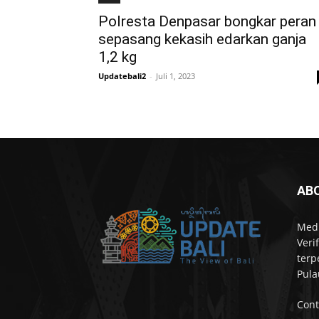
Polresta Denpasar bongkar peran
sepasang kekasih edarkan ganja
1,2 kg
Updatebali2
-
Juli 1, 2023
AB
Medi
Veri
terp
Pula
Cont