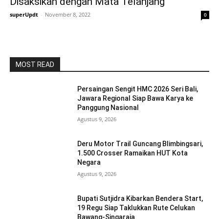
Disaksikan dengan Mata Telanjang
superUpdt
-
November 8, 2022
0
MOST READ
Persaingan Sengit HMC 2026 Seri Bali,
Jawara Regional Siap Bawa Karya ke
Panggung Nasional
Agustus 9, 2026
Deru Motor Trail Guncang Blimbingsari,
1.500 Crosser Ramaikan HUT Kota
Negara
Agustus 9, 2026
Bupati Sutjidra Kibarkan Bendera Start,
19 Regu Siap Taklukkan Rute Celukan
Bawang-Singaraja