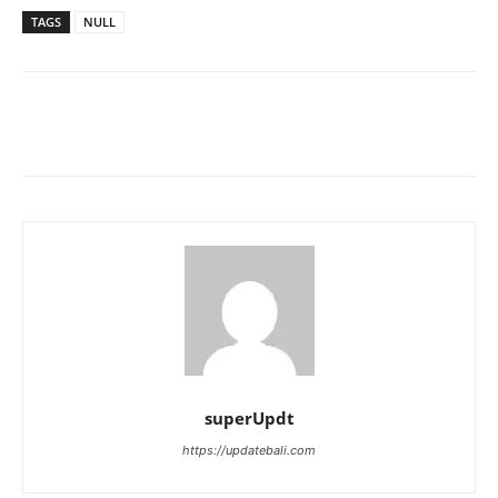
TAGS
NULL
superUpdt
https://updatebali.com