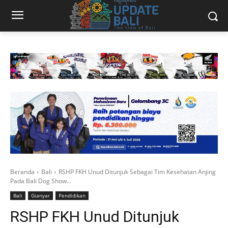
Beranda
Bali
RSHP FKH Unud Ditunjuk Sebagai Tim Kesehatan Anjing
Pada Bali Dog Show...
Bali
Gianyar
Pendidikan
RSHP FKH Unud Ditunjuk