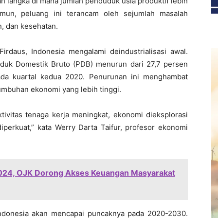
 langka di mana jumlah penduduk usia produktif lebih
mun, peluang ini terancam oleh sejumlah masalah
n, dan kesehatan.
rdaus, Indonesia mengalami deindustrialisasi awal.
oduk Domestik Bruto (PDB) menurun dari 27,7 persen
ada kuartal kedua 2020. Penurunan ini menghambat
buhan ekonomi yang lebih tinggi.
tivitas tenaga kerja meningkat, ekonomi dieksplorasi
iperkuat,” kata Werry Darta Taifur, profesor ekonomi
2024, OJK Dorong Akses Keuangan Masyarakat
Indonesia akan mencapai puncaknya pada 2020-2030.