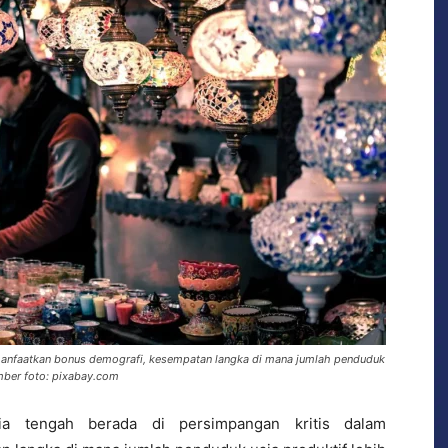
manfaatkan bonus demografi, kesempatan langka di mana jumlah penduduk
umber foto: pixabay.com
a tengah berada di persimpangan kritis dalam