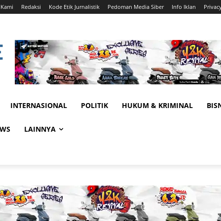
 Kami
Redaksi
Kode Etik Jurnalistik
Pedoman Media Siber
Info Iklan
Privac
INTERNASIONAL
POLITIK
HUKUM & KRIMINAL
BIS
EWS
LAINNYA