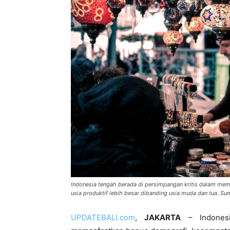
Indonesia tengah berada di persimpangan kritis dalam me
usia produktif lebih besar dibanding usia muda dan tua. S
UPDATEBALI.com
,
JAKARTA
– Indonesi