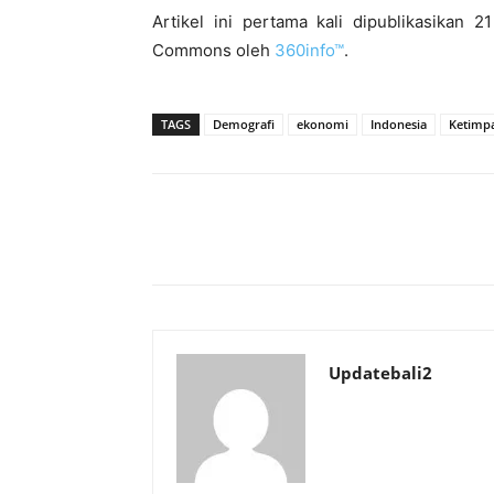
Artikel ini pertama kali dipublikasikan 
Commons oleh
360info™
.
TAGS
Demografi
ekonomi
Indonesia
Ketimp
Bagikan
Updatebali2