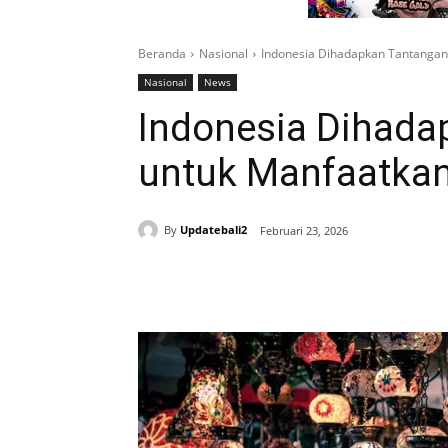
Beranda
Nasional
Indonesia Dihadapkan Tantangan
Nasional
News
Indonesia Dihada
untuk Manfaatka
By
Updatebali2
Februari 23, 2026
Bagikan