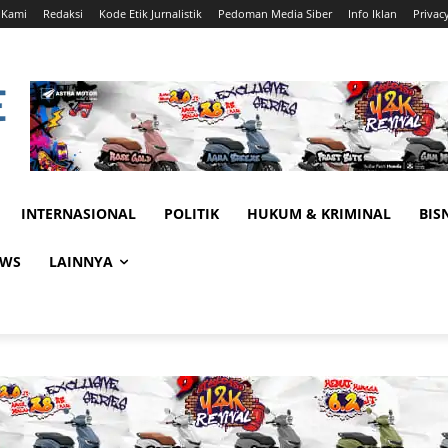
 Kami
Redaksi
Kode Etik Jurnalistik
Pedoman Media Siber
Info Iklan
Privac
INTERNASIONAL
POLITIK
HUKUM & KRIMINAL
BIS
EWS
LAINNYA