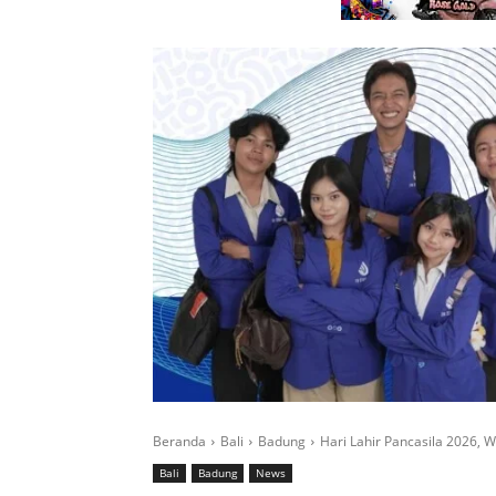
Beranda
Bali
Badung
Hari Lahir Pancasila 2026, W
Bali
Badung
News