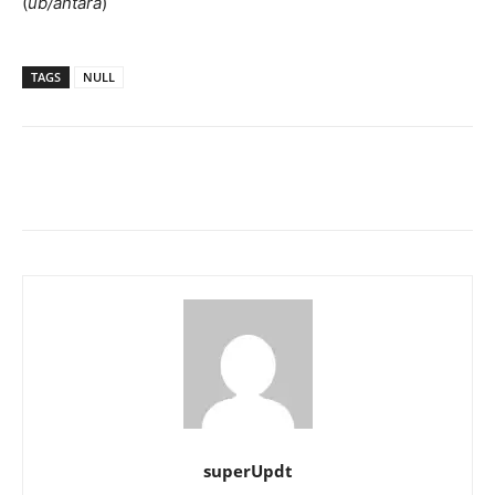
(
ub/antara
)
TAGS
NULL
superUpdt