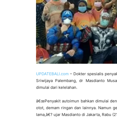
UPDATEBALI.com
– Dokter spesialis penyak
Sriwijaya Palembang, dr Masdianto Mus
dimulai dari kelelahan.
â€œPenyakit autoimun bahkan dimulai deng
otot, demam ringan dan lainnya. Namun ge
lama,â€? ujar Masdianto di Jakarta, Rabu (2