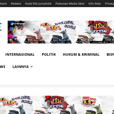
 Kami
Redaksi
Kode Etik Jurnalistik
Pedoman Media Siber
Info Iklan
Privac
INTERNASIONAL
POLITIK
HUKUM & KRIMINAL
BIS
EWS
LAINNYA