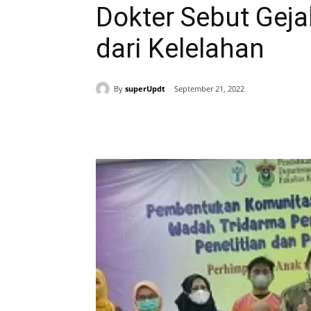
Dokter Sebut Geja
dari Kelelahan
By
superUpdt
September 21, 2022
Bagikan