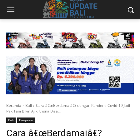
Beranda
Bali
Cara â€œBerdamaiâ€? dengan Pandemi Covid-19 Jadi
Pak Tani Bikin Ajik Krisna Bisa...
Bali
Denpasar
Cara â€œBerdamaiâ€?