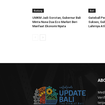
Badung
Bali
UMKM Jadi Sorotan, Gubernur Bali
Gateball Pe
Minta Nusa Dua Eco Market Beri
Sukses, Gu
Manfaat Ekonomi Nyata
Lahirnya At
AB
Medi
Veri
terp