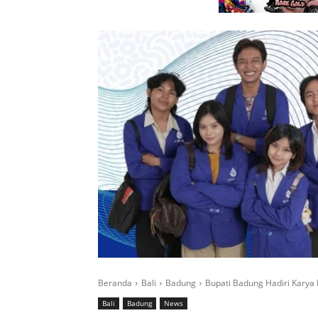
Beranda
Bali
Badung
Bupati Badung Hadiri Karya 
Bali
Badung
News