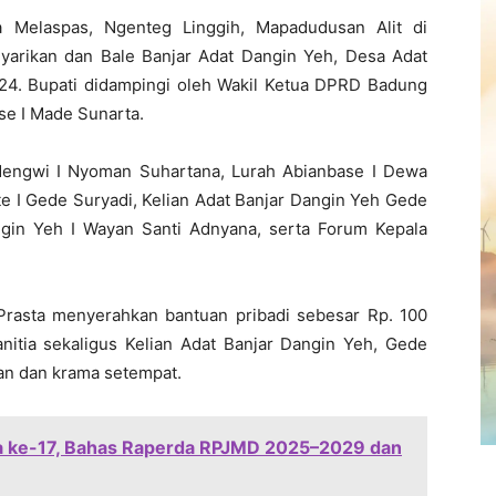
a Melaspas, Ngenteg Linggih, Mapadudusan Alit di
yarikan dan Bale Banjar Adat Dangin Yeh, Desa Adat
24. Bupati didampingi oleh Wakil Ketua DPRD Badung
se I Made Sunarta.
 Mengwi I Nyoman Suhartana, Lurah Abianbase I Dewa
e I Gede Suryadi, Kelian Adat Banjar Dangin Yeh Gede
gin Yeh I Wayan Santi Adnyana, serta Forum Kepala
Prasta menyerahkan bantuan pribadi sebesar Rp. 100
anitia sekaligus Kelian Adat Banjar Dangin Yeh, Gede
an dan krama setempat.
na ke-17, Bahas Raperda RPJMD 2025–2029 dan