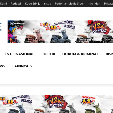
 Kami
Redaksi
Kode Etik Jurnalistik
Pedoman Media Siber
Info Iklan
Privac
INTERNASIONAL
POLITIK
HUKUM & KRIMINAL
BIS
EWS
LAINNYA