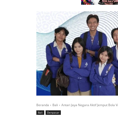
Beranda
Bali
Antari Jaya Negara Aktif Jemput Bola 
Bali
Denpasar