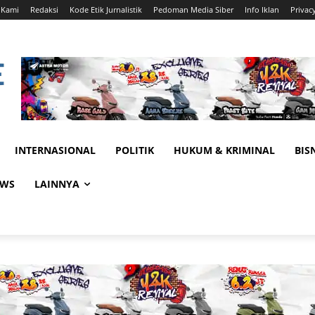
 Kami
Redaksi
Kode Etik Jurnalistik
Pedoman Media Siber
Info Iklan
Privac
INTERNASIONAL
POLITIK
HUKUM & KRIMINAL
BIS
EWS
LAINNYA