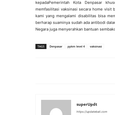
kepadaPemerintah Kota Denpasar khu
memfasilitasi vaksinasi secara home visit 
kami yang mengalami disabilitas bisa men
berharap suaminya sudah ada antibodi dala
Negara juga menyerahkan bantuan sembako 
TAGS
Denpasar
ppkm level 4
vaksinasi
Bagikan
superUpdt
https://updatebali.com