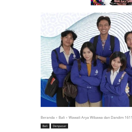
Beranda
Bali
Wawali Arya Wibawa dan Dandim 1611 B
Bali
Denpasar