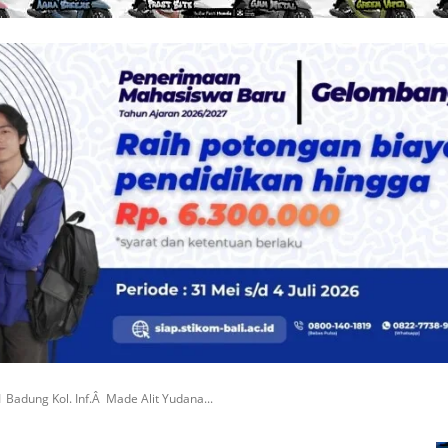
adung Kol. Inf.Â Made Alit Yudana...