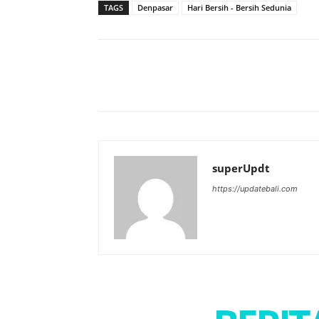
TAGS
Denpasar
Hari Bersih - Bersih Sedunia
Bagikan
superUpdt
https://updatebali.com