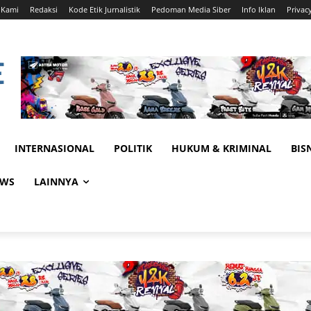
 Kami
Redaksi
Kode Etik Jurnalistik
Pedoman Media Siber
Info Iklan
Privac
INTERNASIONAL
POLITIK
HUKUM & KRIMINAL
BIS
EWS
LAINNYA