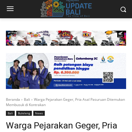
Beranda
Bali
Warga Pejarakan Geger, Pria Asal Pasuruan Ditemukan
Membusuk di Kontrakan
Bali
Buleleng
News
Warga Pejarakan Geger, Pria