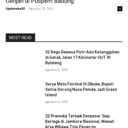
Genjah di Puspem Badung
Updatebali2
-
Agustus 18, 2023
0
MOST READ
32 Regu Dewasa Putri Adu Ketangguhan
di Gerak Jalan 17 Kilometer HUT RI
Buleleng
Agustus 6, 2026
Surya Metu Festival III Dibuka, Bupati
Satria Dorong Nusa Penida Jadi Green
Island
Agustus 6, 2026
32 Pramuka Terbaik Denpasar Siap
Berlaga di Jambore Nasional, Wawali
Arya Wibawa Titip Pesan Ini