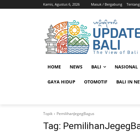
Kamis, Agustus 6, 2026
Masuk / Bergabung
Tentang
HOME
NEWS
BALI
NASIONAL
GAYA HIDUP
OTOMOTIF
BALI IN N
Topik
PemilihanJegegBagus
Tag:
PemilihanJegegB