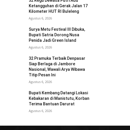
32 Regu Dewasa Putri Adu
Ketangguhan di Gerak Jalan 17
Kilometer HUT RI Buleleng
Agustus 6, 2026
Surya Metu Festival III Dibuka,
Bupati Satria Dorong Nusa
Penida Jadi Green Island
Agustus 6, 2026
32 Pramuka Terbaik Denpasar
Siap Berlaga di Jambore
Nasional, Wawali Arya Wibawa
Titip Pesan Ini
Agustus 6, 2026
Bupati Kembang Datangi Lokasi
Kebakaran di Manistutu, Korban
Terima Bantuan Darurat
Agustus 6, 2026