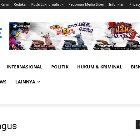
 Kami
Redaksi
Kode Etik Jurnalistik
Pedoman Media Siber
Info Iklan
Privac
INTERNASIONAL
POLITIK
HUKUM & KRIMINAL
BIS
EWS
LAINNYA
agus