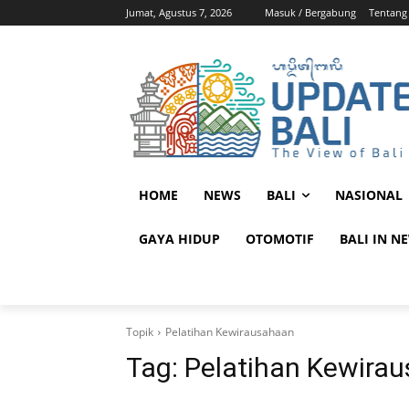
Jumat, Agustus 7, 2026
Masuk / Bergabung
Tentang
HOME
NEWS
BALI
NASIONAL
GAYA HIDUP
OTOMOTIF
BALI IN N
Topik
Pelatihan Kewirausahaan
Tag:
Pelatihan Kewira