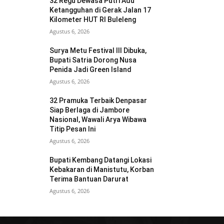
32 Regu Dewasa Putri Adu
Ketangguhan di Gerak Jalan 17
Kilometer HUT RI Buleleng
Agustus 6, 2026
Surya Metu Festival III Dibuka,
Bupati Satria Dorong Nusa
Penida Jadi Green Island
Agustus 6, 2026
32 Pramuka Terbaik Denpasar
Siap Berlaga di Jambore
Nasional, Wawali Arya Wibawa
Titip Pesan Ini
Agustus 6, 2026
Bupati Kembang Datangi Lokasi
Kebakaran di Manistutu, Korban
Terima Bantuan Darurat
Agustus 6, 2026