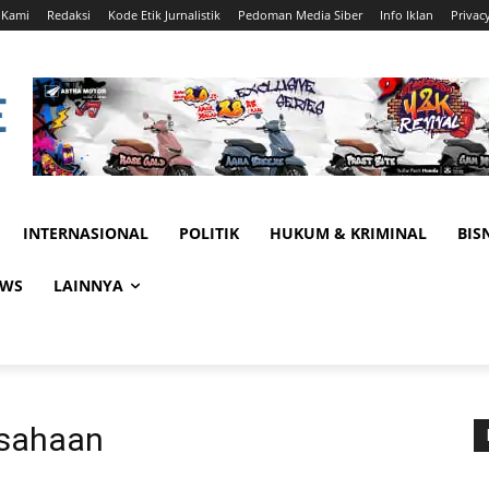
 Kami
Redaksi
Kode Etik Jurnalistik
Pedoman Media Siber
Info Iklan
Privac
INTERNASIONAL
POLITIK
HUKUM & KRIMINAL
BIS
EWS
LAINNYA
usahaan