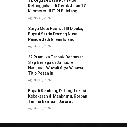
32 Regu Dewasa Putri Adu
Ketangguhan di Gerak Jalan 17
Kilometer HUT RI Buleleng
Agustus 6, 2026
Surya Metu Festival III Dibuka,
Bupati Satria Dorong Nusa
Penida Jadi Green Island
Agustus 6, 2026
32 Pramuka Terbaik Denpasar
Siap Berlaga di Jambore
Nasional, Wawali Arya Wibawa
Titip Pesan Ini
Agustus 6, 2026
Bupati Kembang Datangi Lokasi
Kebakaran di Manistutu, Korban
Terima Bantuan Darurat
Agustus 6, 2026