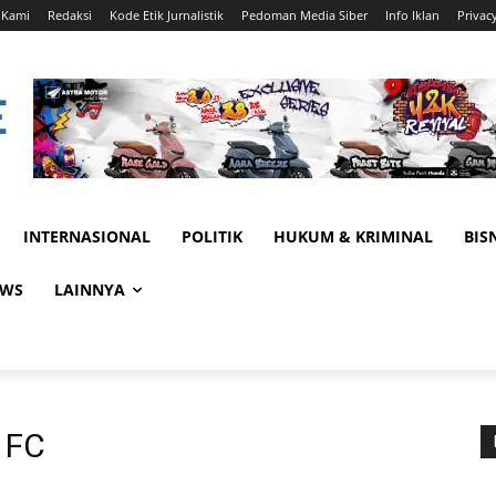
 Kami
Redaksi
Kode Etik Jurnalistik
Pedoman Media Siber
Info Iklan
Privac
INTERNASIONAL
POLITIK
HUKUM & KRIMINAL
BIS
EWS
LAINNYA
d FC