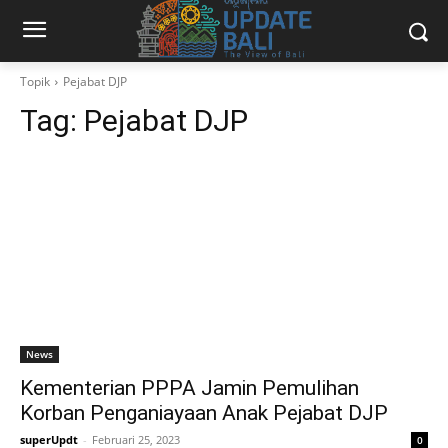
Topik
Pejabat DJP
Tag:
Pejabat DJP
News
Kementerian PPPA Jamin Pemulihan
Korban Penganiayaan Anak Pejabat DJP
superUpdt
-
Februari 25, 2023
0