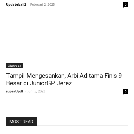
Updatebali2
-
Februari 2, 2025
0
Olahraga
Tampil Mengesankan, Arbi Aditama Finis 9
Besar di JuniorGP Jerez
superUpdt
-
Juni 5, 2023
0
MOST READ