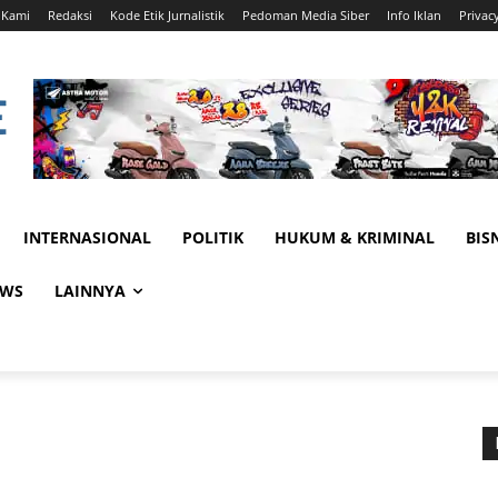
 Kami
Redaksi
Kode Etik Jurnalistik
Pedoman Media Siber
Info Iklan
Privac
INTERNASIONAL
POLITIK
HUKUM & KRIMINAL
BIS
EWS
LAINNYA