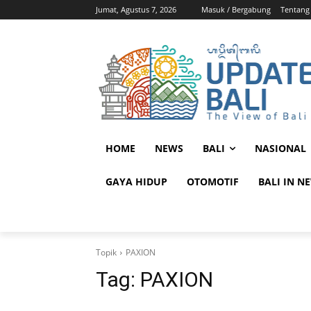
Jumat, Agustus 7, 2026
Masuk / Bergabung
Tentang
HOME
NEWS
BALI
NASIONAL
GAYA HIDUP
OTOMOTIF
BALI IN N
Topik
PAXION
Tag:
PAXION