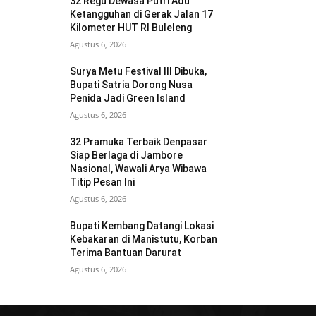
32 Regu Dewasa Putri Adu
Ketangguhan di Gerak Jalan 17
Kilometer HUT RI Buleleng
Agustus 6, 2026
Surya Metu Festival III Dibuka,
Bupati Satria Dorong Nusa
Penida Jadi Green Island
Agustus 6, 2026
32 Pramuka Terbaik Denpasar
Siap Berlaga di Jambore
Nasional, Wawali Arya Wibawa
Titip Pesan Ini
Agustus 6, 2026
Bupati Kembang Datangi Lokasi
Kebakaran di Manistutu, Korban
Terima Bantuan Darurat
Agustus 6, 2026