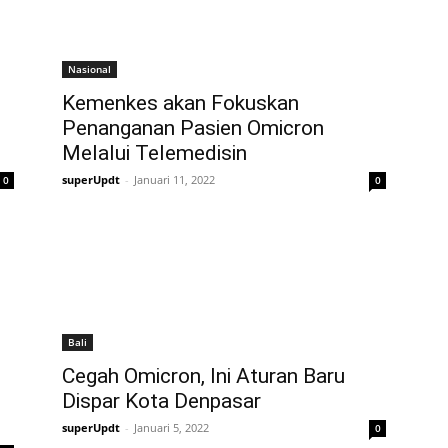
Nasional
Kemenkes akan Fokuskan
Penanganan Pasien Omicron
Melalui Telemedisin
superUpdt
-
Januari 11, 2022
0
0
Bali
Cegah Omicron, Ini Aturan Baru
Dispar Kota Denpasar
superUpdt
-
Januari 5, 2022
0