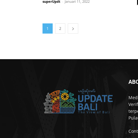
superUpdt
-
Januari 11, 2022
1
2
AB
Medi
Veri
terp
Pula
Cont