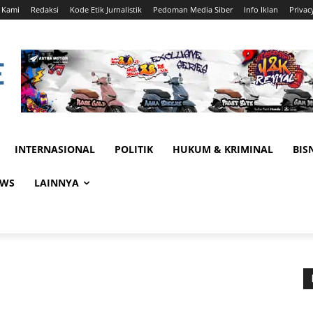
 Kami
Redaksi
Kode Etik Jurnalistik
Pedoman Media Siber
Info Iklan
Privac
INTERNASIONAL
POLITIK
HUKUM & KRIMINAL
BIS
EWS
LAINNYA