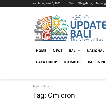
Kamis, Agustus 6, 2026
Masuk / Bergabung
Tentang
HOME
NEWS
BALI
NASIONAL
GAYA HIDUP
OTOMOTIF
BALI IN N
Topik
Omicron
Tag:
Omicron