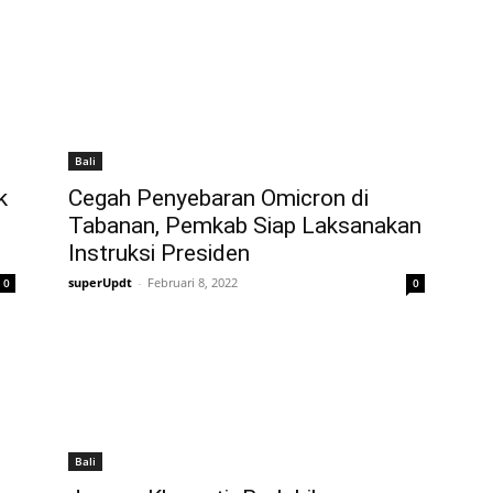
Bali
k
Cegah Penyebaran Omicron di
Tabanan, Pemkab Siap Laksanakan
Instruksi Presiden
superUpdt
-
Februari 8, 2022
0
0
Bali