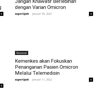
Jangan Khawatir Berlebihan
g
dengan Varian Omicron
superUpdt
-
Januari 30, 2022
0
0
Nasional
Kemenkes akan Fokuskan
Penanganan Pasien Omicron
Melalui Telemedisin
superUpdt
-
Januari 11, 2022
0
0