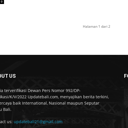
0
Halaman 1 dari 2
OUT US
F
a terverifikasi Dewan Pers Nomor 992/DP-
fikasi/K/V/2022 Updatebali.com, menyajikan berita terkini,
ercaya baik International, Nasional maupun Seputar
u Bali.
act us:
updatebali21@gmail.com