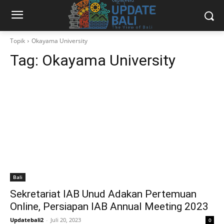
Topik
Okayama University
Tag:
Okayama University
Bali
Sekretariat IAB Unud Adakan Pertemuan
Online, Persiapan IAB Annual Meeting 2023
Updatebali2
-
Juli 20, 2023
0