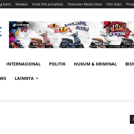
ng Kami
Redaksi
Kode Etik Jurnalistik
Pedoman Media Siber
Info Iklan
Priva
INTERNASIONAL
POLITIK
HUKUM & KRIMINAL
BIS
EWS
LAINNYA