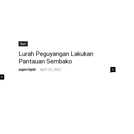
Bali
Lurah Peguyangan Lakukan
Pantauan Sembako
superUpdt
-
April 23, 2022
0
0