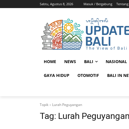
Sabtu, Agustus 8, 2026
Masuk / Bergabung
Tentang
HOME
NEWS
BALI
NASIONAL
GAYA HIDUP
OTOMOTIF
BALI IN N
Topik
Lurah Peguyangan
Tag:
Lurah Peguyanga