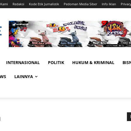
 Kami
Redaksi
Kode Etik Jurnalistik
Pedoman Media Siber
Info Iklan
Privac
INTERNASIONAL
POLITIK
HUKUM & KRIMINAL
BIS
EWS
LAINNYA
n